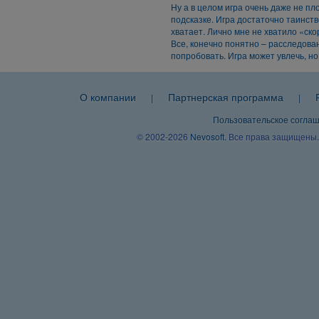
Ну а в целом игра очень даже не пл
подсказке. Игра достаточно таинств
хватает. Лично мне не хватило «ско
Все, конечно понятно – расследован
попробовать. Игра может увлечь, но 
О компании
Партнерская программа
|
|
Пользовательское согла
© 2002-2026
Nevosoft
. Все права защищены