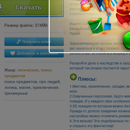
останавливается, постоянно нам м
расследование. В доме огромное ко
странные тени и устрашающие пис
Ищите спрятанные предметы, разга
Размер файла: 374Mb
Каждый раскроет свою маленькую та
Праги.
Завораживающая музыка, множество
вас окунуться в игру с головой. Огр
увлекать вас за собой все вперед 
Раскройте дело о наследстве и заод
который так упорно пытается скрыт
Жанр:
логические
,
поиск
предметов
Плюсы:
поиск предметов
,
про людей
,
1.Мистика, приключение, загадки, м
логика
,
магия
,
приключения
,
игре.
трехмерные
2.Озвучанные персонажи, будто живы
повадки. И у каждого свои особенно
3.3D локации по которым можно без
Правда от долгого хождения начинае
настройках можно отключить режим 
4.Эта музыка! Эта подобранные по 
и слушать эту фантастику!