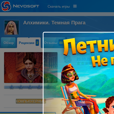
Скачать игры
Алхимики. Темная Прага
Обзор
Рецензии
2
Отзывы
88
Прохождение
68
Dominoshka
23.03.2012 13:55
22
Вот игра создателей вполне успе
потрясающих игр, таки как «Город
новинка. По названию настоящий Х
Предлагаю всем сомневающимся иг
мой разбор и сделать вывод: «нра
КОМПЬЮТЕРНЫЕ
Наша героиня приезжает в легендарн
Сколько нового, интересного, захв
тут же происходит ряд странностей: