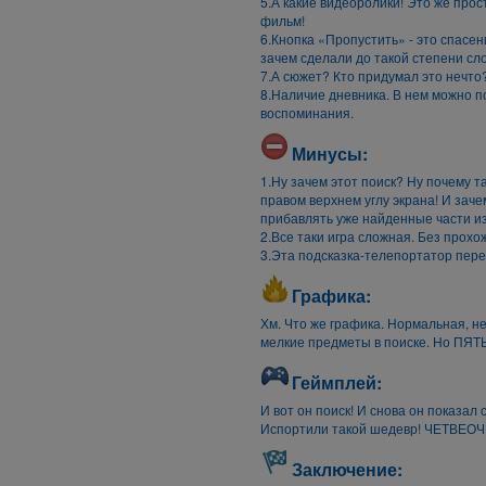
5.А какие видеоролики! Это же про
фильм!
6.Кнопка «Пропустить» - это спасен
зачем сделали до такой степени сл
7.А сюжет? Кто придумал это нечто
8.Наличие дневника. В нем можно 
воспоминания.
Минусы:
1.Ну зачем этот поиск? Ну почему т
правом верхнем углу экрана! И зач
прибавлять уже найденные части и
2.Все таки игра сложная. Без прох
3.Эта подсказка-телепортатор пере
Графика:
Хм. Что же графика. Нормальная, н
мелкие предметы в поиске. Но ПЯТЬ
Геймплей:
И вот он поиск! И снова он показал
Испортили такой шедевр! ЧЕТВЕОЧ
Заключение: