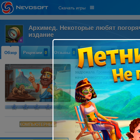
Скачать игры
Архимед. Некоторые любят погоря
издание
Обзор
Рецензии
0
Отзывы
0
Прохождение
0
Архимед усердно работал над своим
задрожала. Громкий рев прокатился
начал извергаться, превратившись 
город оказался на грани разрушени
Городу очень повезло, потому что е
истории человечества. Чтобы спаст
путешествие на Олимп, надеясь, что
Вооруженный гениальными устройс
путешествует по опасным горам и 
пути он сталкивается с тяжелыми 
КОМПЬЮТЕРНЫЕ
требующими быстрого мышления. П
решите судьбу Сиракуз!
Особенности премиального издани