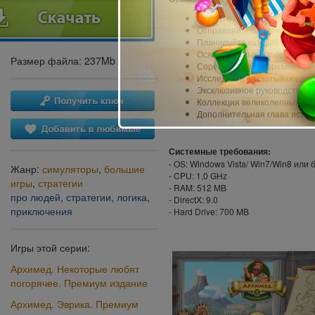
Спасите Сиракузы от огня и 
Отправляйтесь в эпическое 
Планируйте каждый шаг, что
Освойте умные изобретения
Размер файла: 237Mb
Соревнуйтесь со временем н
Исследуйте захватывающие д
Эксклюзивное руководство п
Коллекция великолепных за
Дополнительная глава истор
Системные требования:
- OS: Windows Vista/ Win7/Win8 или
Жанр:
симуляторы
,
большие
- CPU: 1,0 GHz
игры
,
стратегии
- RAM: 512 MB
про людей
,
стратегии
,
логика
,
- DirectX: 9.0
приключения
- Hard Drive: 700 MB
Игры этой серии:
Архимед. Некоторые любят
погорячее. Премиум издание
Архимед. Эврика. Премиум