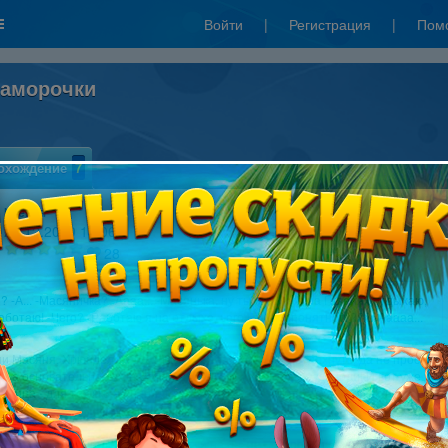
Войти
|
Регистрация
|
Пом
заморочки
охождение
7
Ксения
28.12.2010 15:06
28
 -А... -Масяничка? -Аааа... -Масянька, ну ты где? -А я на Гавайях отдыхаю,
работаю! -Чего? -Работаю я на отдыхе, чего блин непонятного??? -Ааааа...
 Масяня, Хрюндель и Лохматый. И захотелось им отдохнуть, да не просто
о, а основательно так, на Гавайи съездить. Захотели - сделали! И вот уже
птица - для тех кто не понял(я надеюсь здесь таких нет) - самолет несет их
 остров.
ой-то гад(или не гад, потому что если не он, не построили бы мы мега-бизнес)