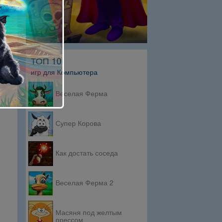
ТОП 10
игр для Компьютера
Веселая Ферма
Супер Корова
Как достать соседа
Веселая Ферма 2
Масяня под желтым
прессом