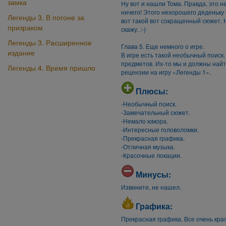
замка
Ну вот и нашли Тома. Правда, это не
ничего! Этого нехорошего дяденьку 
Легенды 3. В погоне за
вот такой вот сокращенный сюжет. Н
призраком
скажу. :-)
Легенды 3. Расширенное
Глава 5. Еще немного о игре.
издание
В игре есть такой необычный поиск. 
предметов. Их-то мы и должны найт
Легенды 4. Время пришло
рецензии на игру «Легенды 1».
Плюсы:
-Необычный поиск.
-Замечательный сюжет.
-Немало юмора.
-Интересные головоломки.
-Прекрасная графика.
-Отличная музыка.
-Красочные локации.
Минусы:
Извините, не нашел.
Графика:
Прекрасная графика. Все очень крас