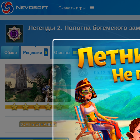
Скачать игры
Легенды 2. Полотна богемского за
Обзор
Рецензии
5
Отзывы
605
Прохождение
2
Dominoshka
05.12.2011 07:10
19
Настроение сегодня хорошее, а з
богемского замка.
Глава 1. Прекрасный замок.
Перед нами стоит прекрасный замок,
есть еще такая альтернативная верс
КОМПЬЮТЕРНЫЕ
это за ______? Пойду-ка я обратно.
мне сразу захотелось играть в ориг
брата Тома. Да во что он опять вма