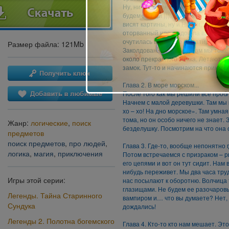
Ну, ничего будем вытаскивать его из
будем за уши ))). Итак, поехали! Мы
висят картины, ну и Нелли, которая
оторванный нос, подошла взглянуть
очутилась в картине (Кстати, подо
Размер файла: 121Mb
Заколдованная башня
. Там мы тож
около прекрасного замка. Летают ба
замок. Тут-то и начинаются приключ
Глава 2. В море морском...
После того как мы решили все пробл
Начнем с малой деревушки. Там мы 
хо – хо! На дно морское». Там умна
тома, но он особо ничего не знает. 
Жанр:
логические
,
поиск
безделушку. Посмотрим на что она 
предметов
поиск предметов
,
про людей
,
Глава 3. Где-то, вообще непонятно гд
логика
,
магия
,
приключения
Потом встречаемся с призраком – ры
его цепями и вот он тут сидит. Нам 
нибудь переживет. Мы два часа труд
Игры этой серии:
нас посылают к оборотню. Волчица 
глазищами. Не будем ее разочаровы
Легенды. Тайна Старинного
вампиром и… что вы думаете? Нет, 
Сундука
дождались!
Легенды 2. Полотна богемского
Глава 4. Кто-то кто нам мешает. Это