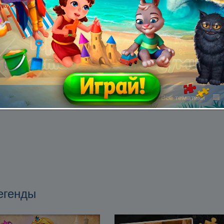
Все жанры
Все тематики
егенды