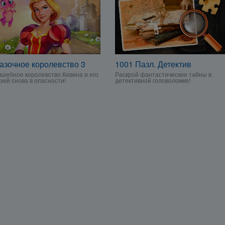
азочное королевство 3
1001 Пазл. Детектив
шебное королевство Кевина и его
Раскрой фантастические тайны в
зей снова в опасности!
детективной головоломке!