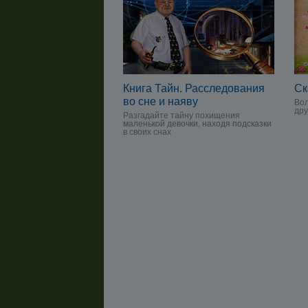
Книга Тайн. Расследования
Ск
во сне и наяву
Вол
дру
Разгадайте тайну похищения
маленькой девочки, находя подсказки
в своих снах