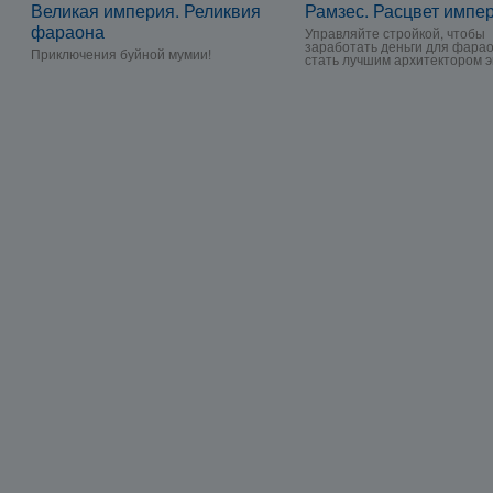
Великая империя. Реликвия
Рамзес. Расцвет импе
фараона
Управляйте стройкой, чтобы
заработать деньги для фарао
Приключения буйной мумии!
стать лучшим архитектором э