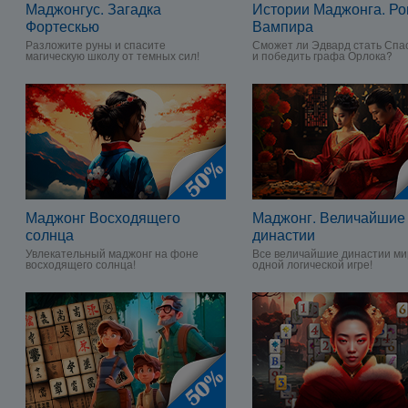
Маджонгус. Загадка
Истории Маджонга. Р
Фортескью
Вампира
Разложите руны и спасите
Сможет ли Эдвард стать Спа
магическую школу от темных сил!
и победить графа Орлока?
Маджонг Восходящего
Маджонг. Величайшие
солнца
династии
Увлекательный маджонг на фоне
Все величайшие династии ми
восходящего солнца!
одной логической игре!