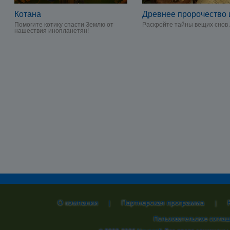
Котана
Древнее пророчество 
Помогите котику спасти Землю от
Раскройте тайны вещих снов 
нашествия инопланетян!
О компании
Партнерская программа
|
|
Пользовательское согла