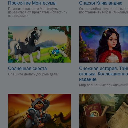
Проклятие Монтесумы
Спасая Кликландию
Помогите жителям Монтесумы
Отправляйся в путешествие,
избавиться от проклятья и спастись
восстановить мир в Кликланд
от эпидемии!
Солнечная сиеста
Снежная история. Тай
огонька. Коллекционн
Спешите делать добрые дела!
издание
Мир волшебных приключений