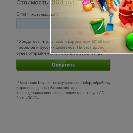
300 pуб.
Стоимость
:
E-mail плательщика*:
* Убедитесь, что вы ввели корректный email без
пробелов и русских символов. На этот адрес
будет отправлен ключ к полной версии игры
** Компания Nevosoft не осуществляет сбор, обработку
и хранение данных банковских карт.
Конфиденциальность информации гарантирует АО
Банк «ПСКБ»