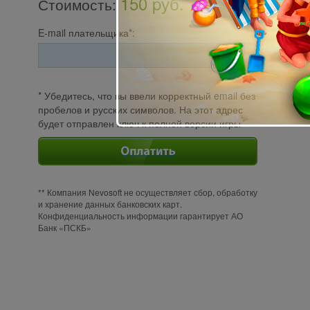
150 pуб.
Стоимость
:
E-mail плательщика*:
* Убедитесь, что вы ввели корректный email без
пробелов и русских символов. На этот адрес
будет отправлен ключ к полной версии игры
** Компания Nevosoft не осуществляет сбор, обработку
и хранение данных банковских карт.
Конфиденциальность информации гарантирует АО
Банк «ПСКБ»