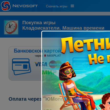
Скачать игры
Покупка игры
Кладоискатели. Машина времени
Оплата через "ЮMoney" ("ЯндексДеньги"