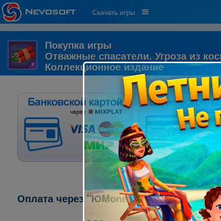
Скачать игры
Покупка игры
Отважные спасатели. Угроза из кос
Коллекционное издание
Оплата через "ЮMoney" ("ЯндексДеньги"