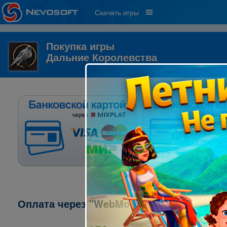
Скачать игры
Покупка игры
Дальние Королевства
Оплата через "WebMoney":