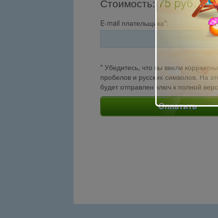
75 pуб.
Стоимость
:
E-mail плательщика*:
* Убедитесь, что вы ввели корректны
пробелов и русских символов. На эт
будет отправлен ключ к полной вер