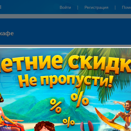
Войти
|
Регистрация
|
Пом
 кафе
: