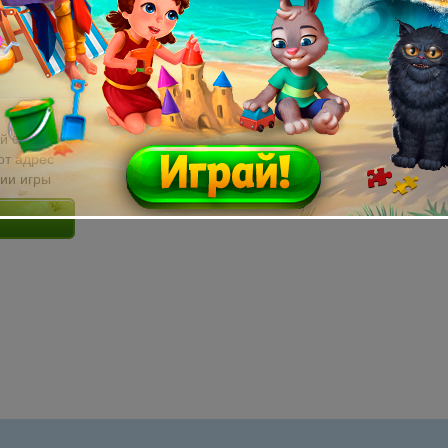
й email без
от адрес
сии игры