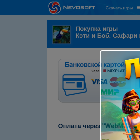
Скачать игры
Покупка игры
Кэти и Боб. Сафари
Оплата через "WebMoney"