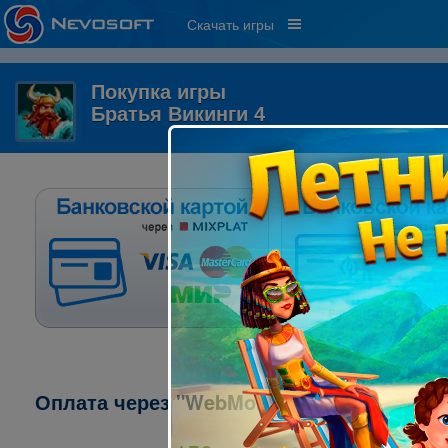
Скачать игры
Покупка игры
Братья Викинги 4
Оплата через "WebMoney":