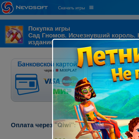
Скачать игры
Покупка игры
Сад Гномов. Исчезнувший король.
издание
Оплата через "Qiwi":