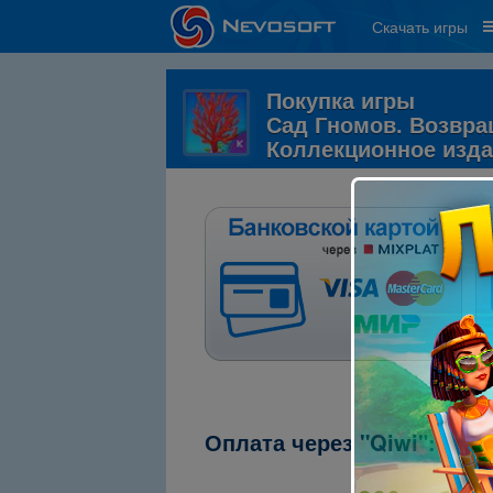
Скачать игры
Покупка игры
Сад Гномов. Возвра
Коллекционное изд
Оплата через "Qiwi":