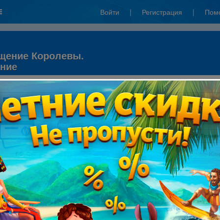
Войти
|
Регистрация
|
Пом
щение Королевы.
ание