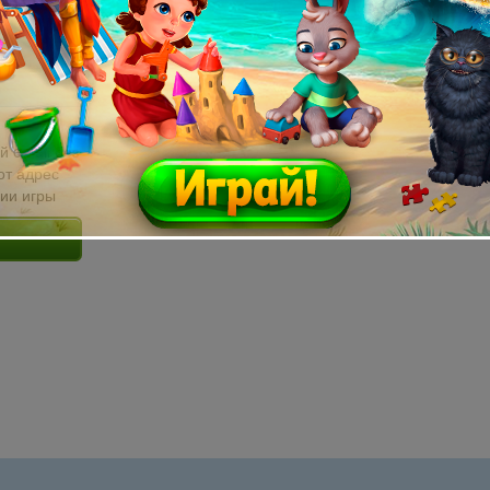
й email без
от адрес
сии игры