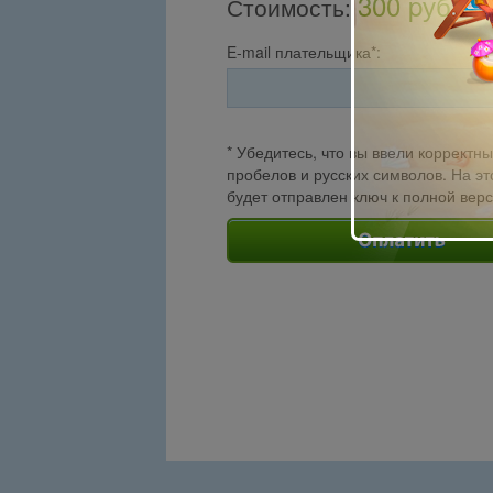
300 pуб.
Стоимость
:
E-mail плательщика*:
* Убедитесь, что вы ввели корректны
пробелов и русских символов. На эт
будет отправлен ключ к полной вер