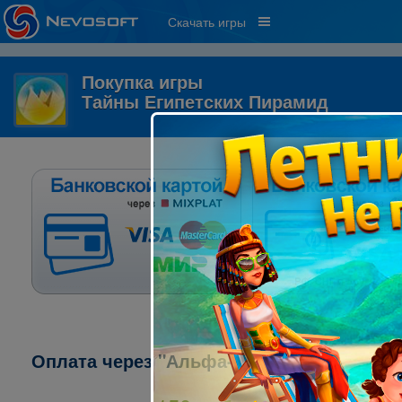
Скачать игры
Покупка игры
Тайны Египетских Пирамид
Оплата через "Альфа-клик":