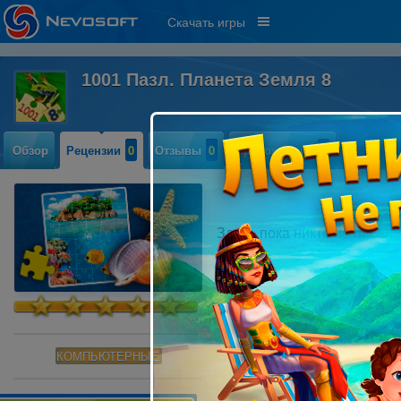
Скачать игры
1001 Пазл. Планета Земля 8
Обзор
Рецензии
0
Отзывы
0
Прохождение
0
Здесь пока никто не писал
КОМПЬЮТЕРНЫЕ