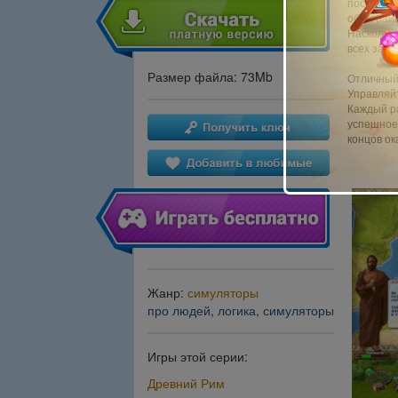
поселени
обустраив
Насколько
всех зада
Размер файла: 73Mb
Отличный
Управляй
Каждый ра
успешное 
концов о
Жанр:
симуляторы
про людей
,
логика
,
симуляторы
Игры этой серии:
Древний Рим