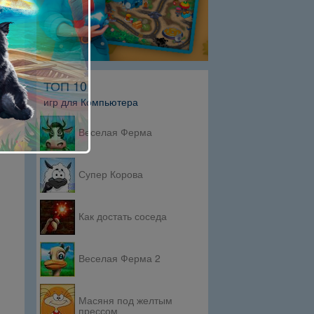
ТОП 10
игр для Компьютера
Веселая Ферма
Супер Корова
Как достать соседа
Веселая Ферма 2
Масяня под желтым
прессом