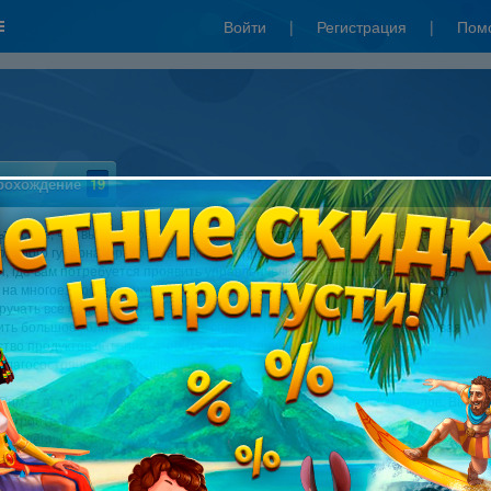
Войти
|
Регистрация
|
Пом
рохождение
19
те себе, что вы вдруг оказались в далеком прошлом, в эпоху Древнего Рима.
молодого губернатора, отправляют для прохождения испытаний в небольшие
, где вам потребуется проявить управленческие задатки, доказав что вы
 на многое. Постепенно, заметив ваш огромный потенциал, Император
ручать всё более ответственные и сложные задания. Надо будет
ть большое количество товаров, спасать Империю от голода, налаживая
тво продуктов питания, строить новые производства и жилые дома,
благосостояния всей Империи.
Рим" – это игра, где вам предстоит заниматься обустройством городов. Вы
 строительством различных зданий, производством товаров, продажей его
поселений и, конечно, получением прибыли. С помощью золотых монет вы
анимать дополнительных строителей, торговцев и рабочих, покупать
ьные материалы для улучшения ваших строений, строить новые заводы и