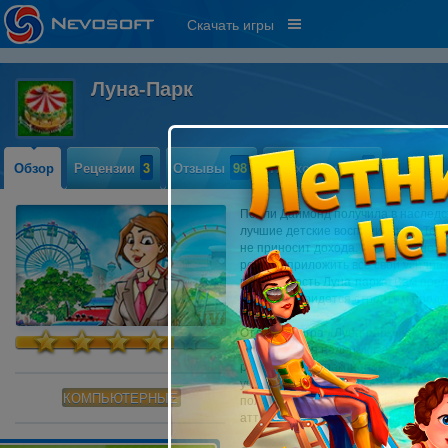
Скачать игры
Луна-Парк
Обзор
Рецензии
3
Отзывы
98
Прохождение
2
Полли Даймонд получила в наследст
лучшие детские воспоминания. Тепе
не приносит дохода. Но Полли не ж
решает приложить все свои усилия 
популярность Луна-парка. Вам пред
этого вам придется строить и прод
Отличная игра «Луна-парк» выполн
взять на себя нелегкую задачу раз
различных аттракционов. Так же ва
участки под строительство аттракци
КОМПЬЮТЕРНЫЕ
получения прибыли и освобождения
аттракционы, и тогда прибыль от ни