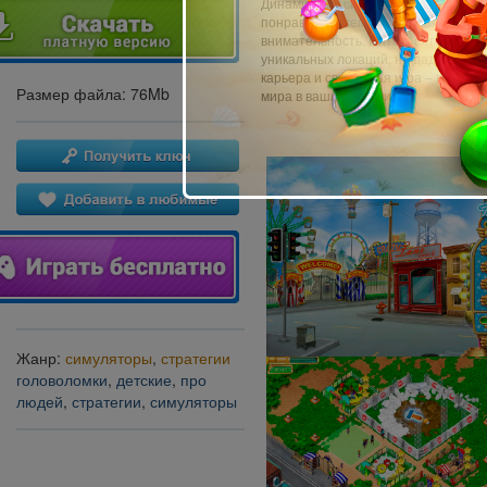
Динамичный симулятор строительно
понравится всем любителям экономи
внимательность. Пятьдесят четыре 
уникальных локаций, не дадут вам н
карьера и свободная игра – внесут
Размер файла: 76Mb
мира в ваши действия.
Жанр:
симуляторы
,
стратегии
головоломки
,
детские
,
про
людей
,
стратегии
,
симуляторы