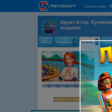
Скачать игры
Круиз Клэр. Кулина
издание
Обзор
Рецензии
0
Отзывы
0
Прох
Здесь 
КОМПЬЮТЕРНЫЕ