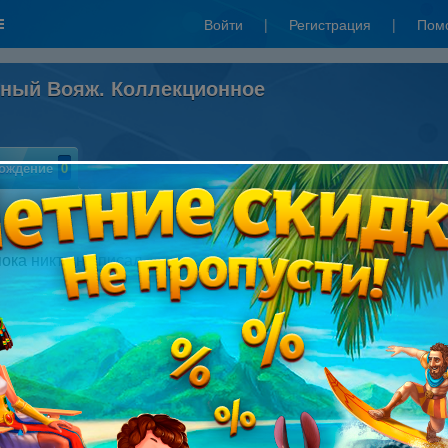
Войти
|
Регистрация
|
Пом
рный Вояж. Коллекционное
ождение
0
Написать отзыв
пока никто не писал