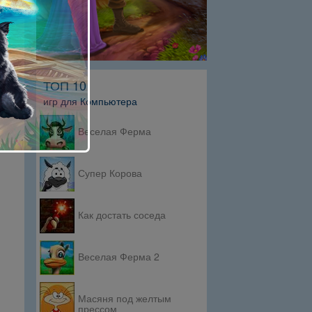
ТОП 10
игр для Компьютера
Веселая Ферма
Супер Корова
Как достать соседа
Веселая Ферма 2
Масяня под желтым
прессом