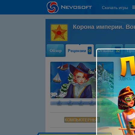
Скачать игры
Корона империи. Во
Обзор
Рецензии
0
Отзывы
32
Про
Здесь 
КОМПЬЮТЕРНЫЕ