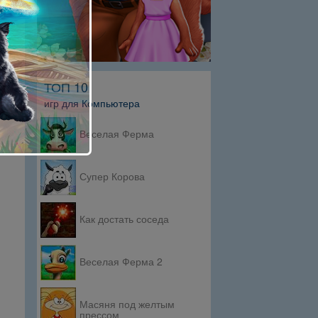
ТОП 10
игр для Компьютера
Веселая Ферма
Супер Корова
Как достать соседа
Веселая Ферма 2
Масяня под желтым
прессом