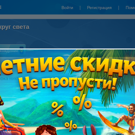
Войти
|
Регистрация
|
Пом
круг света
хождение
0
Написать рецензию
пока никто не писал