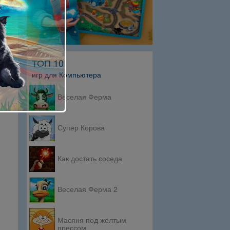
ТОП 10
игр для Компьютера
Веселая Ферма
Супер Корова
Как достать соседа
Веселая Ферма 2
Масяня под желтым
прессом