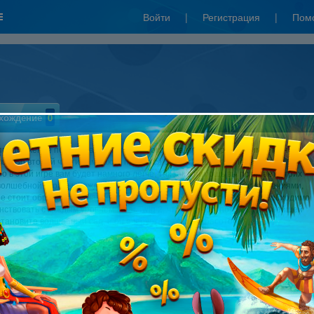
Войти
|
Регистрация
|
Пом
хождение
0
продолжение первой части, которая покорила много сердец, и имеет много
ов. Во второй части вам также придется спасать сад от налетевшего
Но в этой игре вам будет намного легче, так как в помощь вы получаете трих
волшебной страны. Каждый житель обладает своими навыками и умениями,
ые стоит обратить внимание при выборе помощника. Эти умения необходимо
ствовать с каждым уровнем Fiber Twig 2, что поможет потом в дальнейшей
становите волшебный сад, и он очарует вас своей красотой.