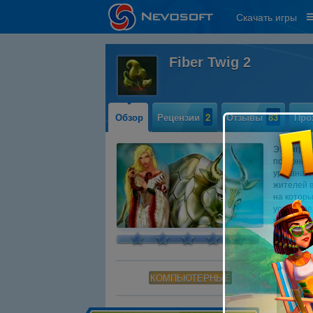
Скачать игры
Fiber Twig 2
Обзор
Рецензии
2
Отзывы
83
Про
Эта игра 
поклонник
урагана. 
жителей 
на котор
усовершен
игре. Вос
КОМПЬЮТЕРНЫЕ