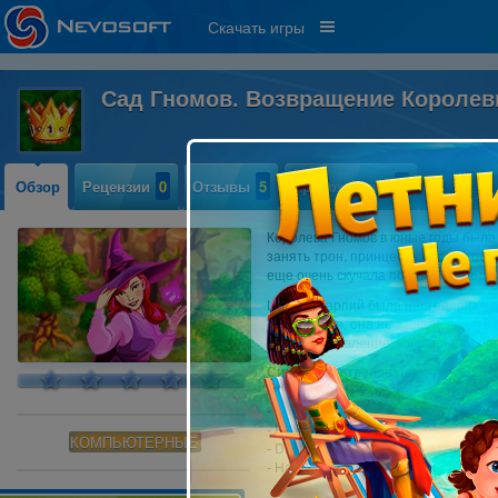
Скачать игры
Сад Гномов. Возвращение Короле
Обзор
Рецензии
0
Отзывы
5
Прохождение
0
Королева Гномов в юные годы была
занять трон, принцесса быстро осво
еще очень скучала по дорогой подру
Царица Гарпий была настоящим муд
осторожная, она не желала видеть 
было ее удивление, когда на ее пор
Системные требования:
- OS: Windows 7 или более поздняя
- CPU: 1.0 GHz
- RAM: 512 MB
КОМПЬЮТЕРНЫЕ
- DirectX: 9.0
- Hard Drive: 1055 MB