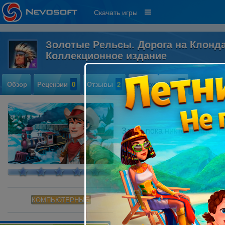
Скачать игры
Золотые Рельсы. Дорога на Клонда
Коллекционное издание
Обзор
Рецензии
0
Отзывы
2
Прохождение
0
Здесь пока никто не писал
КОМПЬЮТЕРНЫЕ