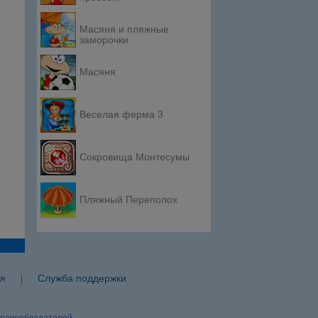
Масяня и пляжные
заморочки
Масяня
Веселая ферма 3
Сокровища Монтесумы
Пляжный Переполох
я
Служба поддержки
|
правообладателей.