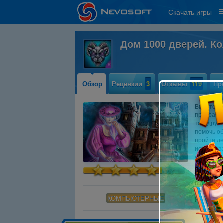
Скачать игры
Дом 1000 дверей. К
Обзор
Рецензии
3
Отзывы
119
Пр
Вместе с 
призрачно
то в друг
помочь об
пройти де
исследов
мире и пр
помощью 
которые с
призрачно
прохожден
КОМПЬЮТЕРНЫЕ
Коллекцио