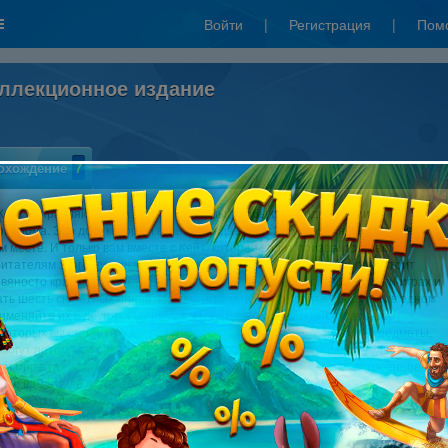
Войти
|
Регистрация
|
Пом
оллекционное издание
охождение
7
Кейт отправляйтесь на остров Свободы, чтобы освободить души
го дома. Это дом, который вечно блуждает по свету, появляясь то в одном,
ом месте. И только вам вместе с Кейт, которая видит призраков, удастся
итателям этого жилища вырваться на свободу. Для этого вам предстоит
вяносто красочных локаций, поучаствовать в 25 увлекательных мини-играх и
ать шесть сюжетных линий. Исследуйте миры, собирайте предметы в одном
именяйте их в другом. Например, вы найдете в одном мире дрова, с
которых вы сможете в другом мире растопить печь. Подбирайте предметы,
могут потом вам пригодиться. Положитесь на свою интуицию – ведь в
м мире так сложно найти свой путь. Если вы потеряетесь, то встроенное
ие вам всегда поможет. Скачайте новую игру «Дом 1000 дверей.
нное издание» и помогите обитателям призрачного дома обрести покой!