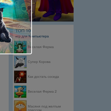
ТОП 10
игр для Компьютера
Веселая Ферма
Супер Корова
Как достать соседа
Веселая Ферма 2
Масяня под желтым
прессом