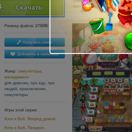
- DirectX: 9.0
- Hard Drive: 280 MB
Размер файла: 276Mb
Жанр:
симуляторы
,
менеджмент
для девочек
,
про еду
,
про
людей
,
приключения
,
симуляторы
Игры этой серии:
Кэти и Боб. Вперед домой
Кэти и Боб. Пекарня.