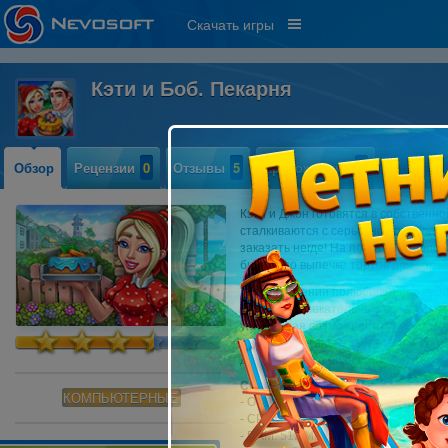
Скачать игры
Кэти и Боб. Пекарня
Обзор
Рецензии
0
Отзывы
5
Прохождение
0
Кэти и Джон готовятся в собственн
сталкиваются с серьезной проблемо
заказать негде! На помощь молодож
бизнес по выпечке тортов для торж
В продолжении полюбившейся серии
локации, увлекательные уровни, ве
уникальная возможность улучшать 
пекарню и станьте свидетелем того
для успешного бизнеса!
Системные требования:
КОМПЬЮТЕРНЫЕ
- OS: Windows XP или более поздня
- CPU: 1.0 GHz
- RAM: 512 MB