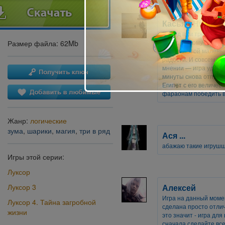
Касьян Ничей
Перед вам третья ча
Luxor. Те, кому посч
Размер файла: 62Mb
частями этой маленьк
радости. И совсем не
мнении — игра удалас
минуты снова отправ
Египет с его величе
фараонам победить в 
Жанр:
логические
зума
,
шарики
,
магия
,
три в ряд
Ася ...
абажаю такие игрушшк
Игры этой серии:
Луксор
Алексей
Луксор 3
Игра на данный моме
Луксор 4. Тайна загробной
сделана просто отлич
жизни
это значит - игра для
сначала сделайте все