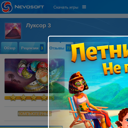
Скачать игры
Луксор 3
Обзор
Рецензии
3
Отзывы
73
Прохождение
7
Павел
Игра суперская. Но п
Яна
Как и остальные "Лук
КОМПЬЮТЕРНЫЕ
являетесь ярым покло