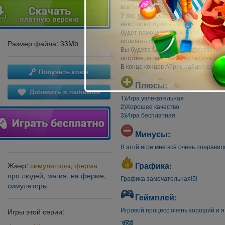
всё"(иногда просто воды не хватает)
У вас также будет склад,на котором
некоторых букеты.За букеты вы пол
будет помощник Робин.Это маленьки
поливать,собирать и избавлятся от
Размер файла: 33Mb
Вы будете переходить с фермы на ф
острове,четвертая и последняя в г
В конце концов Айрис найдет своих
Плюсы:
1)Игра увлекательная
2)Хорошее качество
3)Игра бесплатная
Минусы:
В этой игре мне всё очень понравил
Графика:
Жанр:
симуляторы
,
ферма
про людей
,
магия
,
на ферме
,
Графика замечательная!5!
симуляторы
Геймплей:
Игровой процесс очень хороший и я 
Игры этой серии: