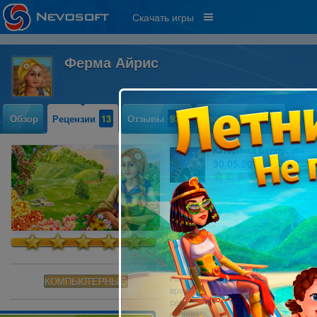
Скачать игры
Ферма Айрис
Обзор
Рецензии
13
Отзывы
935
Прохождение
40
Катеринка Белоусова
30.05.2011 09:26
3
Вам надо будет помочь Айрис найт
вам помогли с поисками,вам надо
заработать,вам будут даваться ф
их продавать или составлять буке
На уровнях можно будет поливать р
КОМПЬЮТЕРНЫЕ
вредителей.Чтобы убить вредителя,
сердечки(это его жизни).Чтобы купи
окошко:"Купить один литр","Заполн