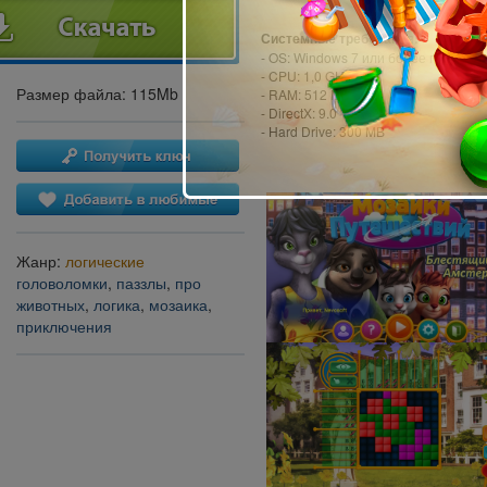
Системные требования:
- OS: Windows 7 или более поздняя
- CPU: 1,0 GHz
Размер файла: 115Mb
- RAM: 512 MB
- DirectX: 9.0
- Hard Drive: 300 MB
Жанр:
логические
головоломки
,
паззлы
,
про
животных
,
логика
,
мозаика
,
приключения