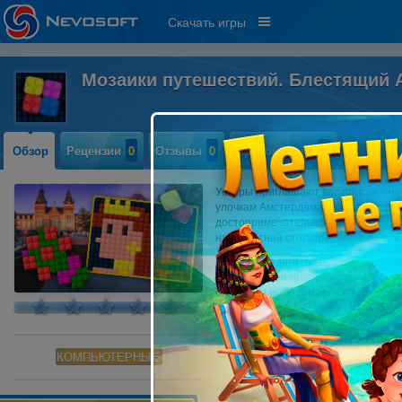
Скачать игры
Мозаики путешествий. Блестящий
Обзор
Рецензии
0
Отзывы
0
Прохождение
0
Уокеры приглашают вас присоединит
улочкам Амстердама, проложенным 
достопримечательности, узнайте и
невероятной столицы Нидерландов
Серия "Мозаики путешествий" возв
потрясающей графикой, визуальны
огромным выбором мозаичных плит
Особенности игры:
Великолепный виртуальный 
140 разноцветных кроссворд
КОМПЬЮТЕРНЫЕ
Выбор дневного и ночного р
Забавные и познавательные 