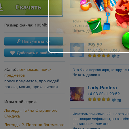
14.07.2011 13:43
21
Том и Нелли искатели приключени
Размер файла: 103Mb
найти бабушкин клад Ну что ж так
Читать далее »
soy yo
11.04.2011 00:46
21
Жанр:
логические
,
поиск
Это была первая игра, которую я 
Читать далее »
предметов
поиск предметов
,
про людей
,
логика
,
магия
,
приключения
Lady-Pantera
14.03.2011 23:52
26
Игры этой серии:
Легенды. Тайна Старинного
Искатель приключений - не что ин
Сундука
настоящие мифоманы, вы во всём
приключения, чем эти.
Легенды 2. Полотна богемского
Читать далее »