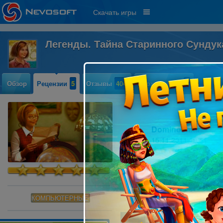
Скачать игры
Легенды. Тайна Старинного Сунду
Обзор
Рецензии
5
Отзывы
404
Прохождение
1
Dominoshka
15.11.2011 19:51
16
Что-то я сегодня сел и решил на
И открывать эту четверку будет п
Читать далее »
КОМПЬЮТЕРНЫЕ
Ильдар