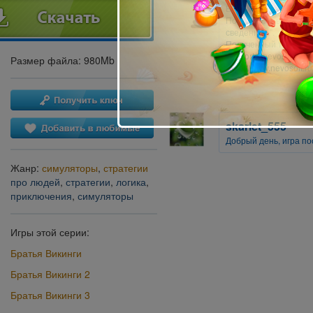
Введите в строке dxdi
После этого в открыв
сведения...".
Полученный текстовый
support@nevosoft.ru 
Размер файла: 980Mb
https://www.nevosoft.ru
skarlet_555
Добрый день, игра по
Жанр:
симуляторы
,
стратегии
про людей
,
стратегии
,
логика
,
приключения
,
симуляторы
Игры этой серии:
Братья Викинги
Братья Викинги 2
Братья Викинги 3