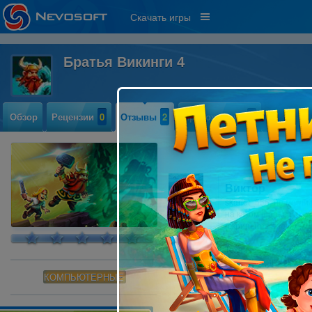
Скачать игры
Братья Викинги 4
Обзор
Рецензии
0
Отзывы
2
Прохождение
1
Виктор
skarlet_555, не могл
на каком шаге возник
(скриншот) проблемы
Техническая информа
разработчикам в диа
КОМПЬЮТЕРНЫЕ
Для получения файл
выполнить действия:
Нажмите одновременно