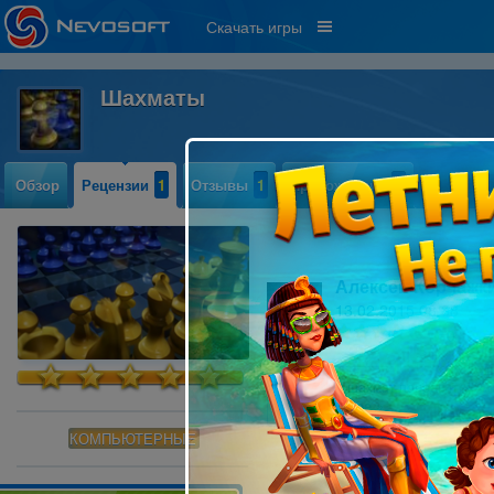
Скачать игры
Шахматы
Обзор
Рецензии
1
Отзывы
1
Прохождение
0
Алексей Корчажк
13.02.2015 08:38
0
Любителю шахмат понравится, но,
Читать далее »
КОМПЬЮТЕРНЫЕ