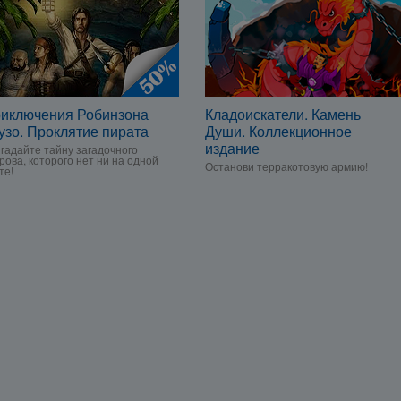
иключения Робинзона
Кладоискатели. Камень
узо. Проклятие пирата
Души. Коллекционное
издание
гадайте тайну загадочного
рова, которого нет ни на одной
Останови терракотовую армию!
те!