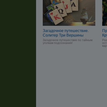
Загадочное путешествие.
Пр
Солитер Три Вершины
Кр
Загадочное путешествие по тайным
Раз
уголкам подсознания!
ост
кар