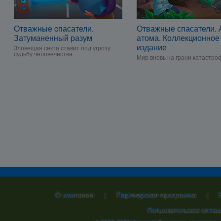
Отважные cпасатели.
Отважные спасатели. 
Затуманенный разум
атома. Коллекционное
издание
Зловещая секта ставит под угрозу
судьбу человечества
Мир вновь на грани катастро
О компании
Партнерская программа
|
|
Пользовательское согла