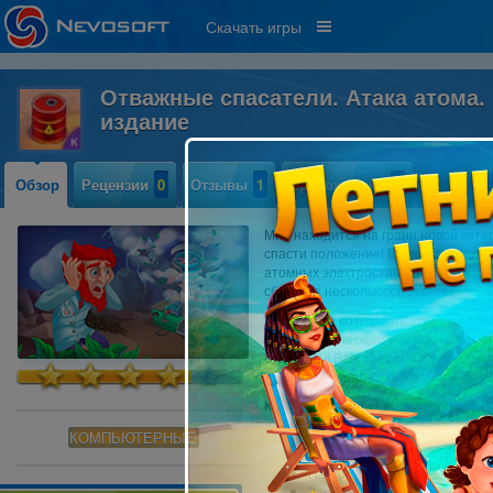
Скачать игры
Отважные спасатели. Атака атома.
издание
Обзор
Рецензии
0
Отзывы
1
Прохождение
0
Мир находится на грани новой ката
спасти положение! В программном 
атомных электростанциях, была обн
сбоям на нескольких объектах.
Вы должны возглавить усилия по 
катастрофического ущерба и напра
будущему! Вам предстоит анализир
решения и реализовывать планы по
Ключевые особенности игры:
Бонусная глава с 15 дополн
КОМПЬЮТЕРНЫЕ
Пошаговое руководство по у
Найдите все чертежи для ун
Запоминающийся оригинальны