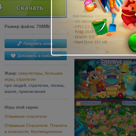
Системные требования:
- OS: Windows 7 или более поздняя
Размер файла: 708Mb
- CPU: 2.0 GHz
- RAM: 2048 MB
- DirectX: 9.0
- Hard Drive: 850 MB
Жанр:
симуляторы
,
большие
игры
,
стратегии
про людей
,
стратегии
,
логика
,
магия
,
приключения
Игры этой серии:
Отважные спасатели
Отважные Спасатели. Планета
в опасности. Коллекционное