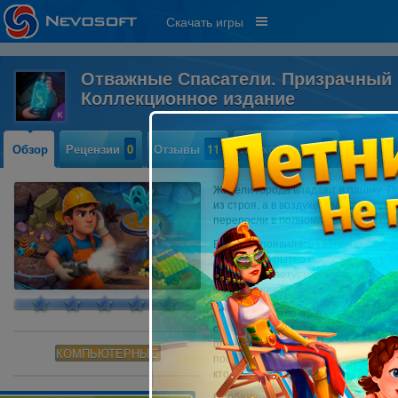
Скачать игры
Отважные Cпасатели. Призрачный 
Коллекционное издание
Обзор
Рецензии
0
Отзывы
11
Прохождение
0
Жители города впадают в панику. П
из строя, а в воздухе мелькают пр
переросли в полномасштабный криз
В городе появилась тайная организ
Ее члены скрытно выслеживают и не
вторгаются потусторонние силы. Но 
могут помочь!
За дело берутся отважные спасате
стабилизировать инфраструктуру и
преследуют нечто скрытое, вам пр
КОМПЬЮТЕРНЫЕ
последствиями каждого прорыва. Пра
кто-либо предполагал!
Особенности коллекционного изда