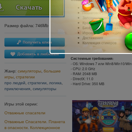
Бонусная глава с 15 дополн
Пошаговое руководство по у
Запоминающийся оригинальн
Красивые обои для рабочего
Размер файла: 746Mb
Биография персонажей
Игровая энциклопедия
Достижения
Коллекция стикеров
Системные требования:
- OS: Windows 7 или Win8/Win10/Wi
- CPU: 2.0 GHz
Жанр:
симуляторы
,
большие
- RAM: 2048 MB
игры
,
стратегии
- DirectX: 11.0
про людей
,
стратегии
,
логика
,
- Hard Drive: 350 MB
приключения
,
симуляторы
Игры этой серии:
Отважные спасатели
Отважные Спасатели. Планета
в опасности. Коллекционное