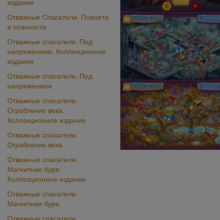
издание
Отважные Спасатели. Планета
в опасности
Отважные спасатели. Под
напряжением. Коллекционное
издание
Отважные спасатели. Под
напряжением
Отважные спасатели.
Ограбление века.
Коллекционное издание
Отважные спасатели.
Ограбление века
Отважные спасатели.
Магнитная буря.
Коллекционное издание
Отважные спасатели.
Магнитная буря
Отважные спасатели.