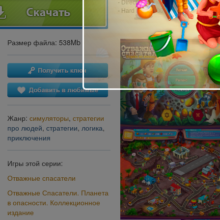
- DirectX: 11.0
- Hard Drive: 600 MB
Размер файла: 538Mb
Жанр:
симуляторы
,
стратегии
про людей
,
стратегии
,
логика
,
приключения
Игры этой серии:
Отважные спасатели
Отважные Спасатели. Планета
в опасности. Коллекционное
издание