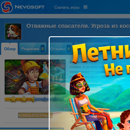
Скачать игры
Отважные спасатели. Угроза из ко
Обзор
Рецензии
0
Отзывы
0
Прохождение
0
В новой части истории о жизни спа
стихии, а целому вторжению инопла
захватчиков из космоса выступают 
падение которого доставило немал
Сегодня нашим спасателям необход
избавиться от агрессивных растени
специальный агент ФБР Эйдан и ко
последствия инопланетного воздей
сроки!
Системные требования:
КОМПЬЮТЕРНЫЕ
- OS: Windows 7
или более поздняя 
- CPU: 2.0 GHz
- RAM: 2048 MB