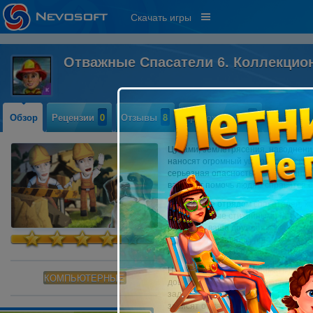
Скачать игры
Отважные Спасатели 6. Коллекцио
Обзор
Рецензии
0
Отзывы
8
Прохождение
4
Цунами, землетрясения, наводнения
наносят огромный ущерб городским
серьезная опасность! Разрушенные 
ваш долг помочь людям справится 
Управляйте отрядом спасателей, ко
уничтоженные стихийными бедствия
рабочие - ваша дружная команда го
Разбирайте завалы, организуйте по
лесные пожары и окажите первую 
Научитесь быстро принимать прави
КОМПЬЮТЕРНЫЕ
доверенных вам работников. Вас жд
задач, справиться с которыми буде
зависят от вас! Бонусная часть по