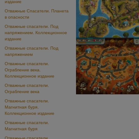
издание
Отважные Спасатели. Планета
в опасности
Отважные спасатели. Под
напряжением. Коллекционное
издание
Отважные спасатели. Под
напряжением
Отважные спасатели.
Ограбление века.
Коллекционное издание
Отважные спасатели.
Ограбление века
Отважные спасатели.
Магнитная буря.
Коллекционное издание
Отважные спасатели.
Магнитная буря
Отважные спасатели.