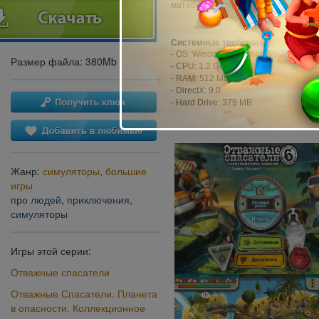
материалы, подробный гид по прох
Системные требования:
- OS: Windows XP/Vista/Win7/Win8
Размер файла: 380Mb
- CPU: 1.2 GHz
- RAM: 512 MB
- DirectX: 9.0
- Hard Drive: 379 MB
Жанр:
симуляторы
,
большие
игры
про людей
,
приключения
,
симуляторы
Игры этой серии:
Отважные спасатели
Отважные Спасатели. Планета
в опасности. Коллекционное