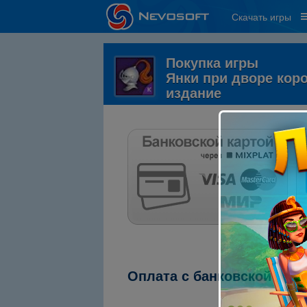
Скачать игры
Покупка игры
Янки при дворе кор
издание
Оплата с банковской карт