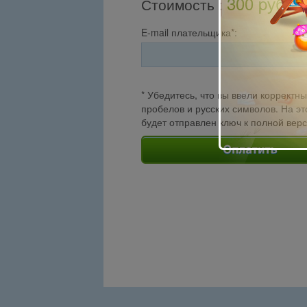
300 pуб.
Стоимость
:
E-mail плательщика*:
* Убедитесь, что вы ввели корректны
пробелов и русских символов. На эт
будет отправлен ключ к полной вер