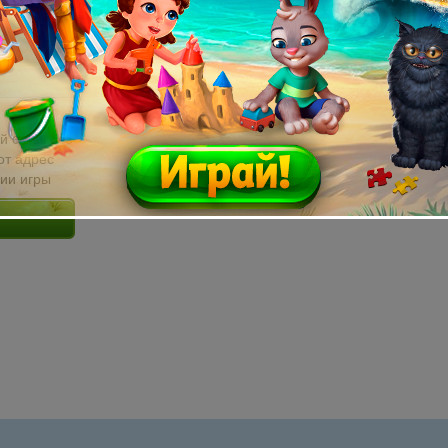
й email без
от адрес
сии игры