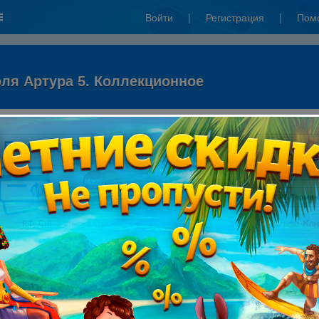
Войти
|
Регистрация
|
Пом
оля Артура 5. Коллекционное
ы через систему Mixplat: