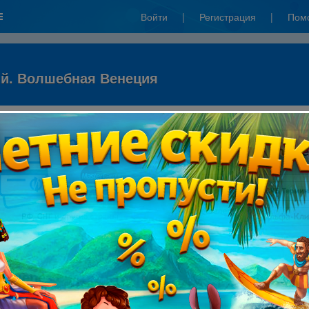
Войти
|
Регистрация
|
Пом
ий. Волшебная Венеция
ы через систему Mixplat: