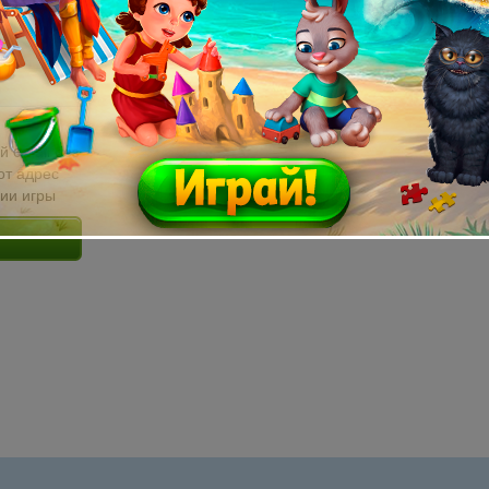
й email без
от адрес
сии игры