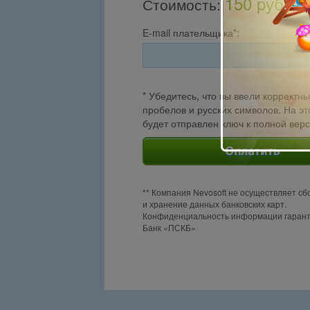
150 pуб.
Стоимость
:
E-mail плательщика*:
* Убедитесь, что вы ввели корректны
пробелов и русских символов. На эт
будет отправлен ключ к полной вер
** Компания Nevosoft не осуществляет сб
и хранение данных банковских карт.
Конфиденциальность информации гаран
Банк «ПСКБ»