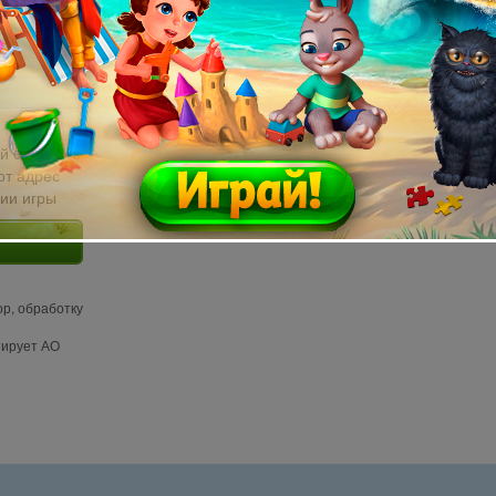
й email без
от адрес
сии игры
ор, обработку
тирует АО