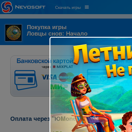
Скачать игры
Покупка игры
Ловцы снов: Начало
Оплата через "ЮMoney" ("ЯндексДеньги"