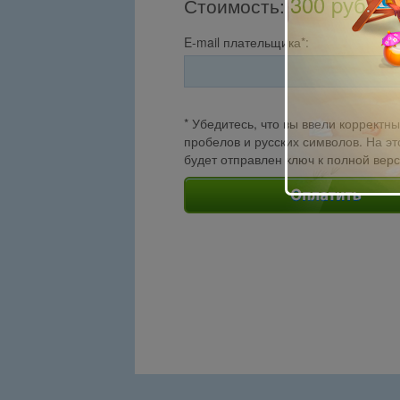
300 pуб.
Стоимость
:
E-mail плательщика*:
* Убедитесь, что вы ввели корректны
пробелов и русских символов. На эт
будет отправлен ключ к полной вер