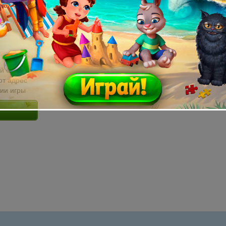
й email без
от адрес
сии игры