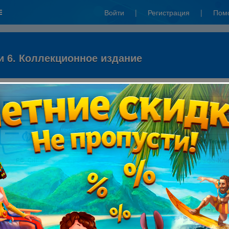
Войти
|
Регистрация
|
Пом
 6. Коллекционное издание
"ЯндексДеньги"):