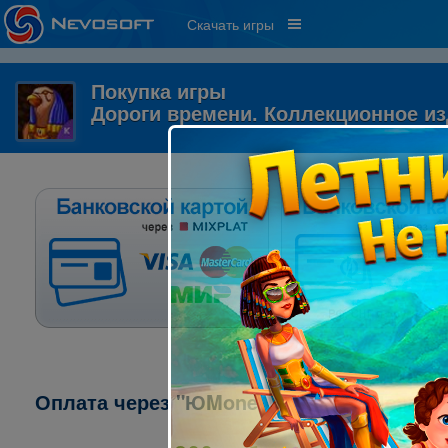
Скачать игры
Покупка игры
Дороги времени. Коллекционное и
Оплата через "ЮMoney" ("ЯндексДеньги"