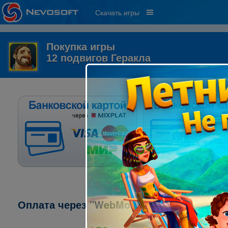
Скачать игры
Покупка игры
12 подвигов Геракла
Оплата через "WebMoney":