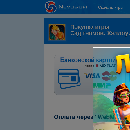
Скачать игры
Покупка игры
Сад гномов. Хэллоу
Оплата через "WebMoney"