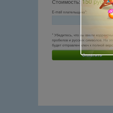
150 pуб.
Стоимость
:
E-mail плательщика*:
* Убедитесь, что вы ввели корректны
пробелов и русских символов. На эт
будет отправлен ключ к полной вер