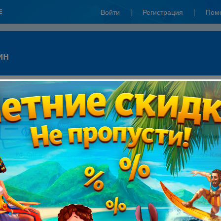
Войти
|
Регистрация
|
Пом
ин
: