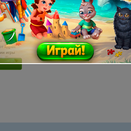
й email без
от адрес
сии игры