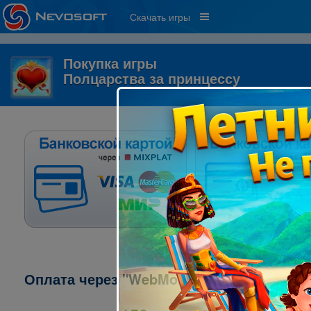
Скачать игры
Покупка игры
Полцарства за принцессу
Оплата через "WebMoney":