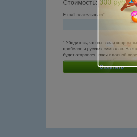
300 pуб.
Стоимость
:
E-mail плательщика*:
* Убедитесь, что вы ввели корректны
пробелов и русских символов. На эт
будет отправлен ключ к полной вер