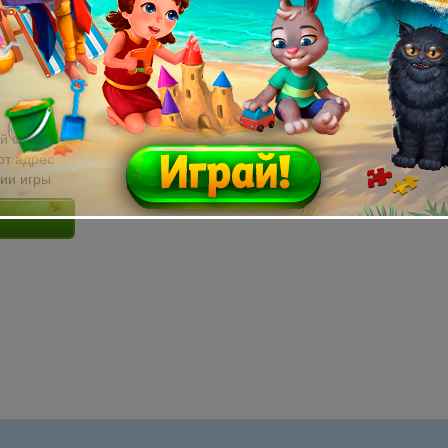
й email без
от адрес
сии игры